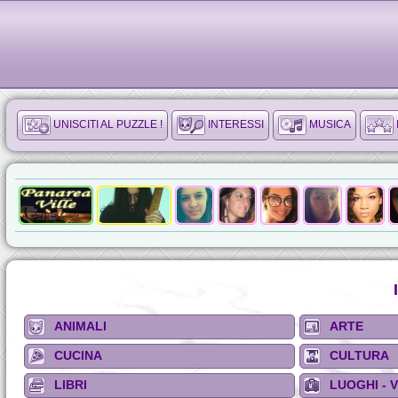
UNISCITI AL PUZZLE !
INTERESSI
MUSICA
ANIMALI
ARTE
CUCINA
CULTURA
LIBRI
LUOGHI - 