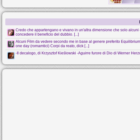
Credo che appartengano e vivano in un'altra dimensione che solo alcuni 
concedere il beneficio del dubbio. [...]
Alcuni Film da vedere secondo me in base al genere preferito Equilibrium (s
one day (romamtici) Corpi da reato, dick [...]
-Il decalogo, di Krzysztof Kieślowski -Aguirre furore di Dio di Werner Her