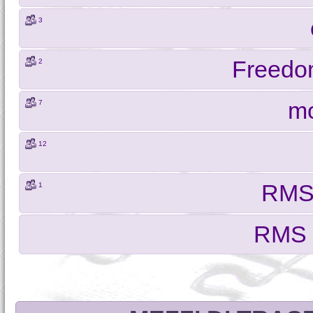
3
Freedo
2
mo
7
12
RMS 
1
RMS 