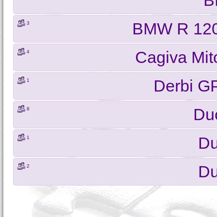
B
BMW R 120
3
Cagiva Mit
4
Derbi G
1
Du
8
Du
1
Du
2