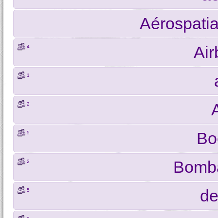
Aérospati
Ai
4
1
2
Bo
5
Bomba
2
de
5