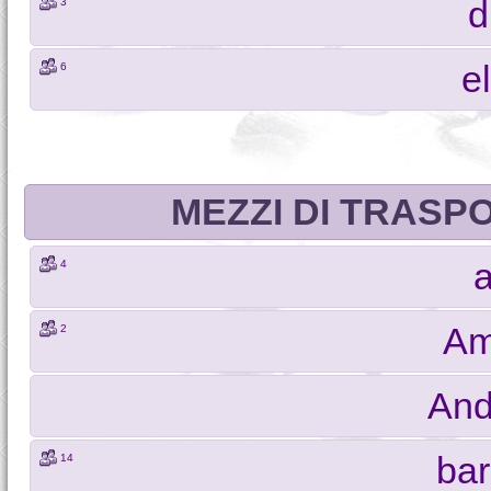
d
3
e
6
MEZZI DI TRASP
a
4
Am
2
And
bar
14