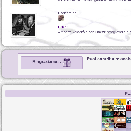
« L'euforia del mattino giunti a destino nascond
Caricata da
E.189
« A certe velocità e con i mezzi fotografici a di
Puoi contribuire anch
Ringraziamo...
PU