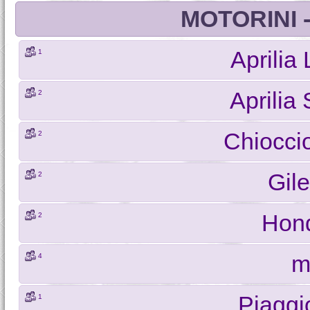
MOTORINI 
Aprilia
1
Aprilia
2
Chiocci
2
Gile
2
Hon
2
m
4
Piaggi
1