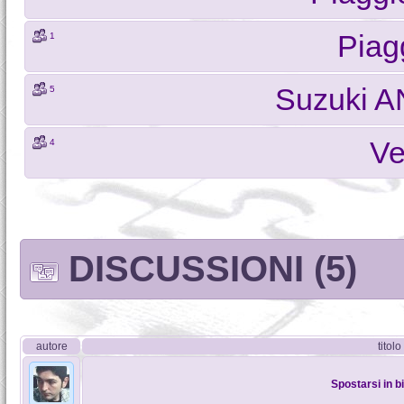
Piag
1
Suzuki A
5
Ve
4
DISCUSSIONI (5)
autore
titolo
Spostarsi in bi