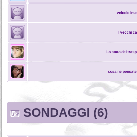
veicolo inus
I vecchi c
Lo stato dei traspo
cosa ne pensate
SONDAGGI (6)