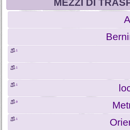
MEZZI DI TRAS
A
Bern
1
1
lo
1
Met
9
Orie
1