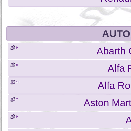
AUTOM
Abarth 
9
Alfa
8
Alfa Ro
10
Aston Mar
7
A
9