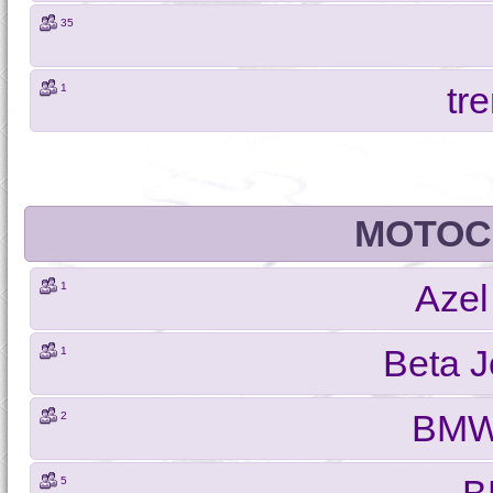
35
tr
1
MOTOCI
Azel
1
Beta 
1
BMW
2
5