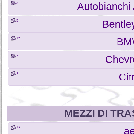
Autobianchi
3
Bentle
5
BMW
12
Chevr
7
Cit
3
MEZZI DI TRA
ae
19