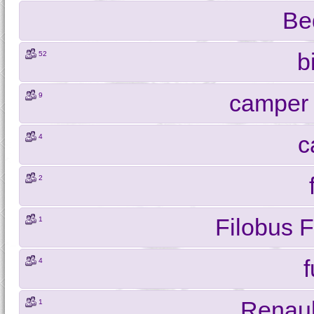
Be
b
52
camper 
9
c
4
2
Filobus 
1
4
Renaul
1