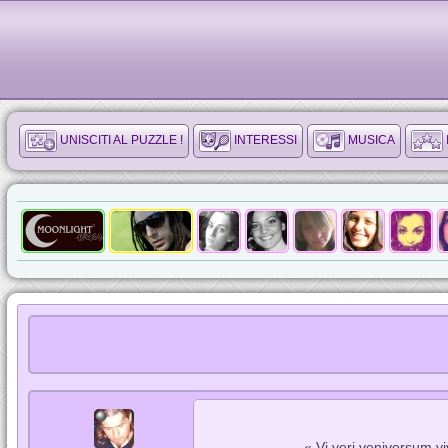
UNISCITI AL PUZZLE !
INTERESSI
MUSICA
« Vi veri veniversum vi