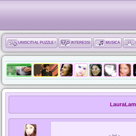
UNISCITI AL PUZZLE !
INTERESSI
MUSICA
LauraLamb
« lol »