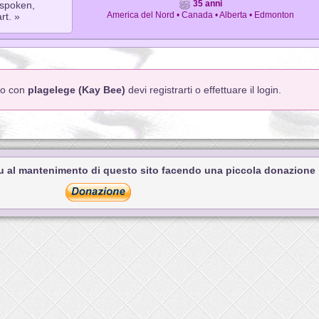
35 anni
-spoken,
America del Nord • Canada • Alberta • Edmonton
rt. »
tto con
plagelege (Kay Bee)
devi registrarti o effettuare il login.
tu al mantenimento di questo sito facendo una piccola donazione