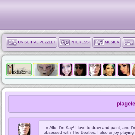
UNISCITI AL PUZZLE !
INTERESSI
MUSICA
plagel
« Allo, I'm Kay! I love to draw and paint, and I
obsessed with The Beatles. I also enjoy playin