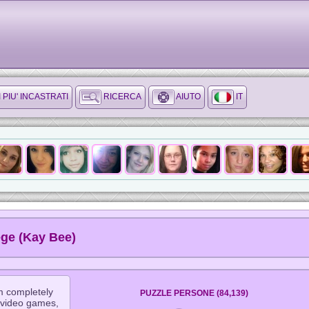
I PIU' INCASTRATI
RICERCA
AIUTO
IT
ege (Kay Bee)
'm completely
PUZZLE PERSONE (84,139)
g video games,