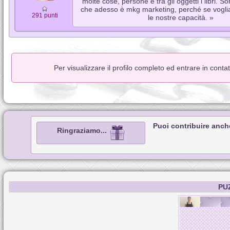
molte cose, persone e tra gli oggetti i libri. 
che adesso è mkg marketing, perché se vogl
291 punti
le nostre capacità. »
Per visualizzare il profilo completo ed entrare in cont
Puoi contribuire anch
Ringraziamo...
PU