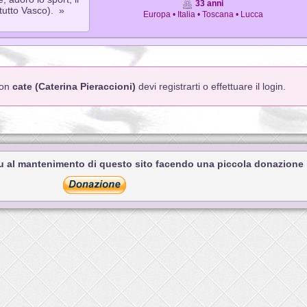
33 anni
ttutto Vasco). »
Europa • Italia • Toscana • Lucca
con
cate (Caterina Pieraccioni)
devi registrarti o effettuare il login.
tu al mantenimento di questo sito facendo una piccola donazione