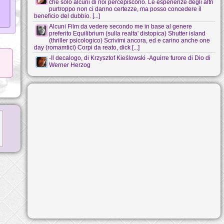
che solo alcuni di noi percepiscono. Le esperienze degli altri
purtroppo non ci danno certezze, ma posso concedere il
beneficio del dubbio. [...]
Alcuni Film da vedere secondo me in base al genere
preferito Equilibrium (sulla realta' distopica) Shutter island
(thriller psicologico) Scrivimi ancora, ed e carino anche one
day (romamtici) Corpi da reato, dick [...]
-Il decalogo, di Krzysztof Kieślowski -Aguirre furore di Dio di
Werner Herzog