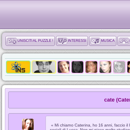
UNISCITI AL PUZZLE !
INTERESSI
MUSICA
cate (Cate
« Mi chiamo Caterina, ho 16 anni, faccio il 
sociali di Lucca. Non mi piace molto studiare