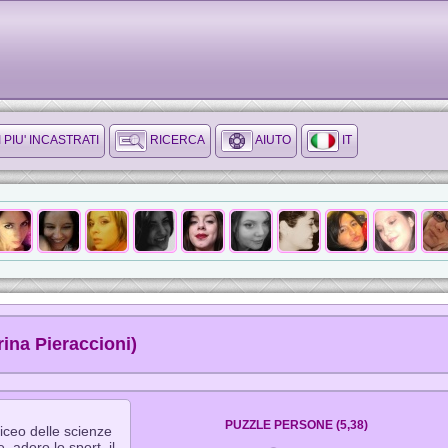
I PIU' INCASTRATI
RICERCA
AIUTO
IT
rina Pieraccioni)
PUZZLE PERSONE (5,38)
liceo delle scienze
, adoro lo sport, il