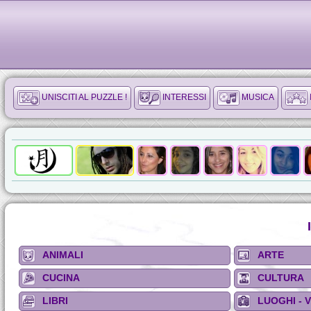
UNISCITI AL PUZZLE !
INTERESSI
MUSICA
ANIMALI
ARTE
CUCINA
CULTURA
LIBRI
LUOGHI - 