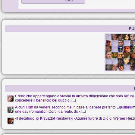
PU
Credo che appartengano e vivano in un'altra dimensione che solo alcuni 
concedere il beneficio del dubbio. [...]
Alcuni Film da vedere secondo me in base al genere preferito Equilibrium (s
one day (romamtici) Corpi da reato, dick [...]
-Il decalogo, di Krzysztof Kieślowski -Aguirre furore di Dio di Werner Her