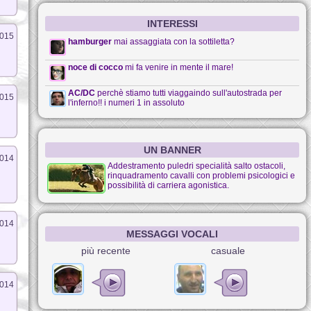
INTERESSI
2015
hamburger
mai assaggiata con la sottiletta?
noce di cocco
mi fa venire in mente il mare!
AC/DC
perchè stiamo tutti viaggaindo sull'autostrada per
2015
l'inferno!! i numeri 1 in assoluto
UN BANNER
2014
Addestramento puledri specialità salto ostacoli,
rinquadramento cavalli con problemi psicologici e
possibilità di carriera agonistica.
2014
MESSAGGI VOCALI
più recente
casuale
2014