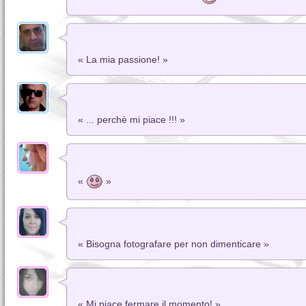
« La mia passione! »
« ... perchè mi piace !!! »
«
»
« Bisogna fotografare per non dimenticare »
« Mi piace fermare il momento! »