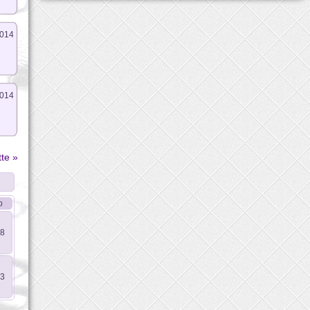
2014
2014
tte »
o
18
13