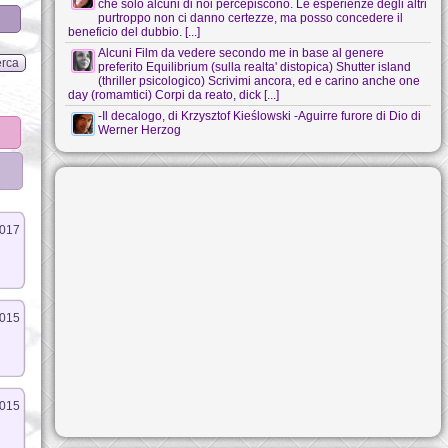
che solo alcuni di noi percepiscono. Le esperienze degli altri
purtroppo non ci danno certezze, ma posso concedere il
beneficio del dubbio. [...]
Alcuni Film da vedere secondo me in base al genere
preferito Equilibrium (sulla realta' distopica) Shutter island
(thriller psicologico) Scrivimi ancora, ed e carino anche one
day (romamtici) Corpi da reato, dick [...]
-Il decalogo, di Krzysztof Kieślowski -Aguirre furore di Dio di
Werner Herzog
2017
2015
2015