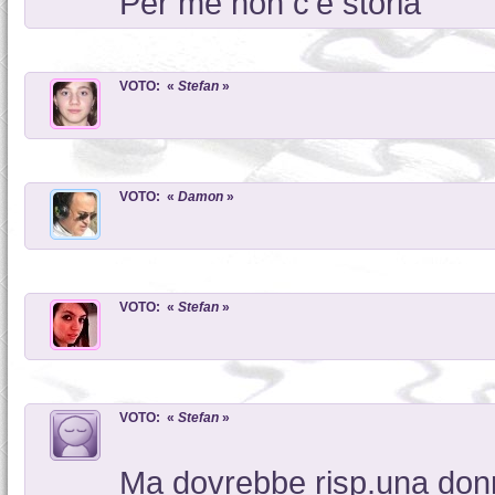
Per me non c'è storia
VOTO: «
Stefan
»
VOTO: «
Damon
»
VOTO: «
Stefan
»
VOTO: «
Stefan
»
Ma dovrebbe risp.una donn