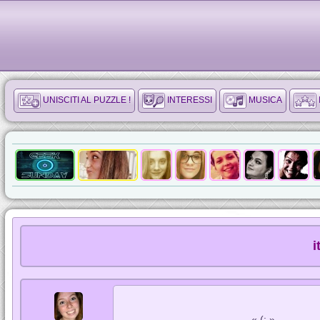
UNISCITI AL PUZZLE !
INTERESSI
MUSICA
i
« (: »