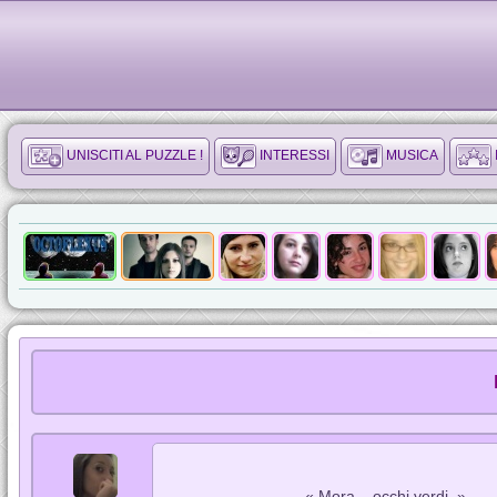
UNISCITI AL PUZZLE !
INTERESSI
MUSICA
« Mora... occhi verdi. »