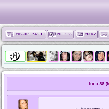
UNISCITI AL PUZZLE !
INTERESSI
MUSICA
luna-88 (
« ...interessante. »