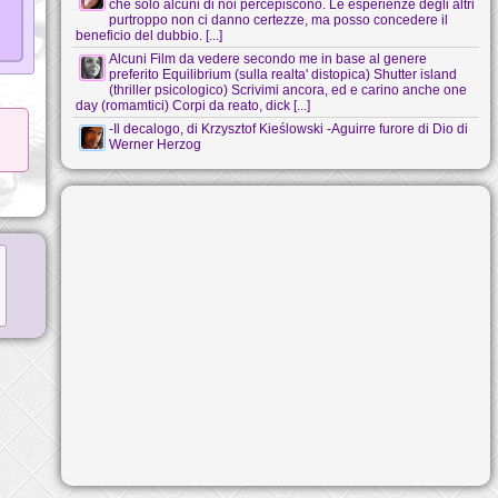
che solo alcuni di noi percepiscono. Le esperienze degli altri
purtroppo non ci danno certezze, ma posso concedere il
beneficio del dubbio. [...]
Alcuni Film da vedere secondo me in base al genere
preferito Equilibrium (sulla realta' distopica) Shutter island
(thriller psicologico) Scrivimi ancora, ed e carino anche one
day (romamtici) Corpi da reato, dick [...]
-Il decalogo, di Krzysztof Kieślowski -Aguirre furore di Dio di
Werner Herzog