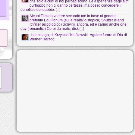
che solo alcuni di noi percepiscono. Le esperienze degli altri
purtroppo non ci danno certezze, ma posso concedere il
beneficio del dubbio. [...]
Alcuni Film da vedere secondo me in base al genere
preferito Equilibrium (sulla realta' distopica) Shutter island
(thriller psicologico) Scrivimi ancora, ed e carino anche one
day (romamtici) Corpi da reato, dick [...]
-Il decalogo, di Krzysztof Kieślowski -Aguirre furore di Dio di
Werner Herzog