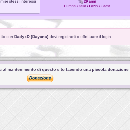
iei stessi interessi
29 anni
»
Europa • Italia • Lazio • Gaeta
atto con
DadyxD (Dayana)
devi registrarti o effettuare il login.
tu al mantenimento di questo sito facendo una piccola donazione