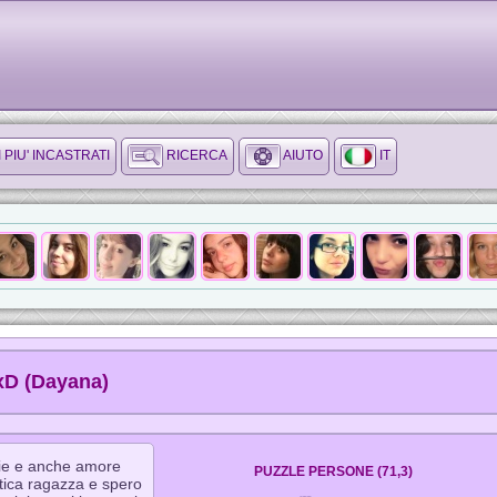
I PIU' INCASTRATI
RICERCA
AIUTO
IT
D (Dayana)
zie e anche amore
PUZZLE PERSONE (71,3)
tica ragazza e spero