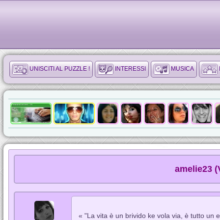
UNISCITI AL PUZZLE !
INTERESSI
MUSICA
amelie23 (
« "La vita è un brivido ke vola via, è tutto un e