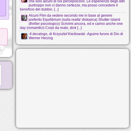
che solo alcuni di noi percepiscono. Le esperienze degli altri
purtroppo non ci danno certezze, ma posso concedere il
beneficio del dubbio. [...]
Alcuni Film da vedere secondo me in base al genere
preferito Equilibrium (sulla realta' distopica) Shutter island
(thriller psicologico) Scrivimi ancora, ed e carino anche one
day (romamtici) Corpi da reato, dick [...]
-Il decalogo, di Krzysztof Kieślowski -Aguirre furore di Dio di
Werner Herzog