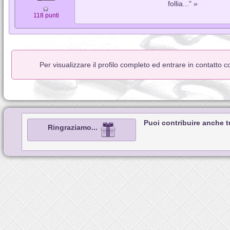
follia..." »
118 punti
Per visualizzare il profilo completo ed entrare in contatto 
Puoi contribuire anche 
Ringraziamo...