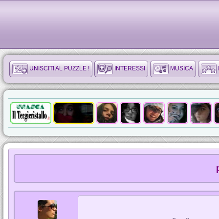
UNISCITI AL PUZZLE !
INTERESSI
MUSICA
« ... »