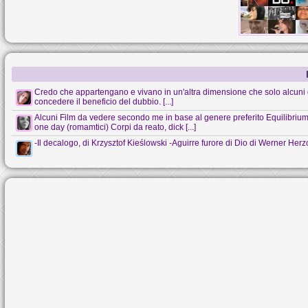
Credo che appartengano e vivano in un'altra dimensione che solo alcuni 
concedere il beneficio del dubbio. [...]
Alcuni Film da vedere secondo me in base al genere preferito Equilibrium (s
one day (romamtici) Corpi da reato, dick [...]
-Il decalogo, di Krzysztof Kieślowski -Aguirre furore di Dio di Werner Her