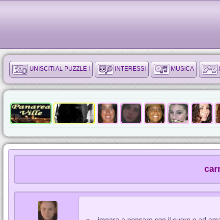
UNISCITI AL PUZZLE !
INTERESSI
MUSICA
car
« ...impara a pensare con il cuore e ad ama