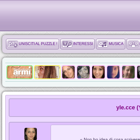
UNISCITI AL PUZZLE !
INTERESSI
MUSICA
yle.cce (
« Non ho idea di cosa scriver