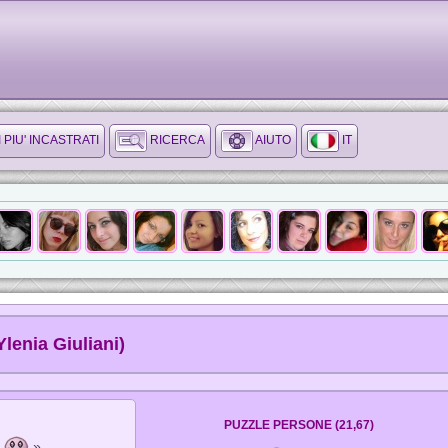
I PIU' INCASTRATI
RICERCA
AIUTO
IT
Ylenia Giuliani)
PUZZLE PERSONE (21,67)
e
»