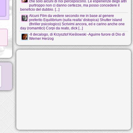
che solo alcuni di noi percepiscono. Le esperienze degli altri
purtroppo non ci danno certezze, ma posso concedere il
beneficio del dubbio. [...]
Alcuni Film da vedere secondo me in base al genere
preferito Equilibrium (sulla realta' distopica) Shutter island
(thriller psicologico) Scrivimi ancora, ed e carino anche one
day (romamtici) Corpi da reato, dick [...]
-Il decalogo, di Krzysztof Kieślowski -Aguirre furore di Dio di
Werner Herzog