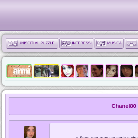
UNISCITI AL PUZZLE !
INTERESSI
MUSICA
Chanel80 
« Sono una ragazza seria e sinc