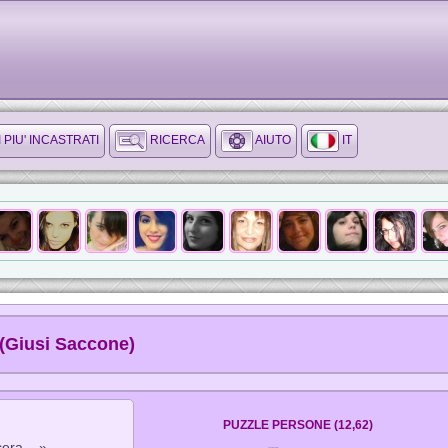
I PIU' INCASTRATI
RICERCA
AIUTO
IT
(Giusi Saccone)
PUZZLE PERSONE (12,62)
era... »