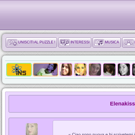
UNISCITI AL PUZZLE !
INTERESSI
MUSICA
Elenakiss
« Ciao sono nuova e bi scrivetem