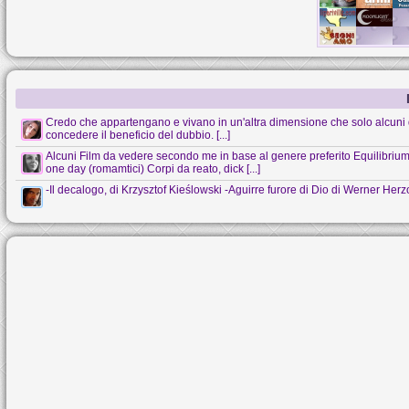
Credo che appartengano e vivano in un'altra dimensione che solo alcuni 
concedere il beneficio del dubbio. [...]
Alcuni Film da vedere secondo me in base al genere preferito Equilibrium (s
one day (romamtici) Corpi da reato, dick [...]
-Il decalogo, di Krzysztof Kieślowski -Aguirre furore di Dio di Werner Her