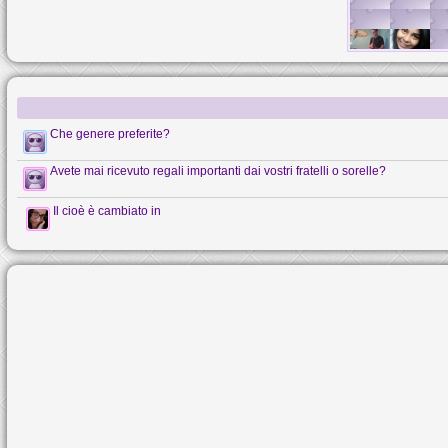
Che genere preferite?
Avete mai ricevuto regali importanti dai vostri fratelli o sorelle?
Il cioè è cambiato in