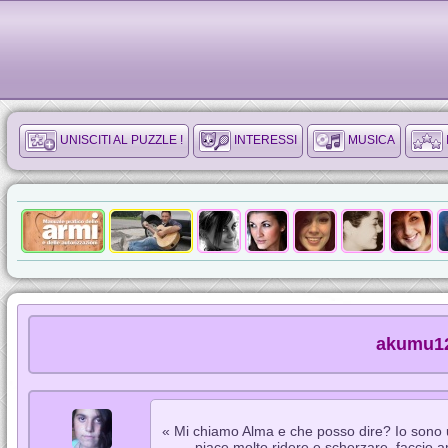
UNISCITI AL PUZZLE !
INTERESSI
MUSICA
akumu12
« Mi chiamo Alma e che posso dire? Io sono 
piace molto ridere e scherzare, faccio a