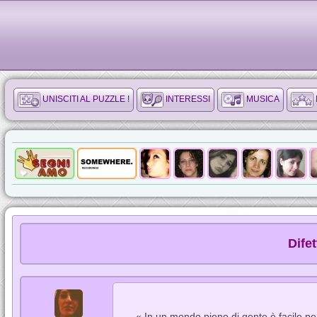
UNISCITI AL PUZZLE !
INTERESSI
MUSICA
Dife
« In un mondo pieno di gente è facile per