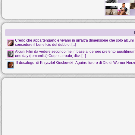
Credo che appartengano e vivano in un'altra dimensione che solo alcuni 
concedere il beneficio del dubbio. [...]
Alcuni Film da vedere secondo me in base al genere preferito Equilibrium (s
one day (romamtici) Corpi da reato, dick [...]
-Il decalogo, di Krzysztof Kieślowski -Aguirre furore di Dio di Werner Her