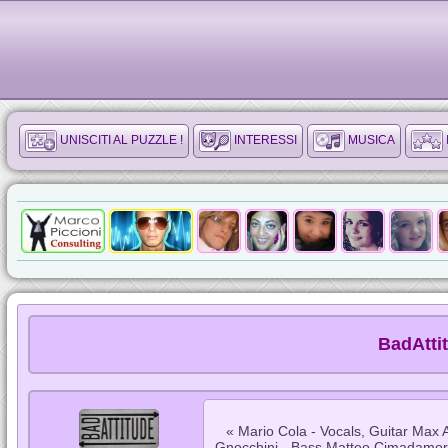
UNISCITI AL PUZZLE !
INTERESSI
MUSICA
BadAttit
« Mario Cola - Vocals, Guitar Max 
Gnocchini - Bass Matteo Cimadamore 