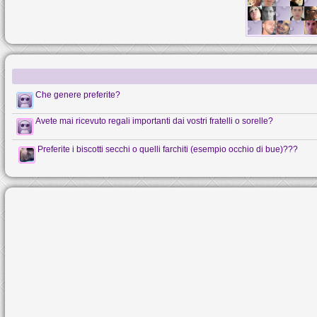
Che genere preferite?
Avete mai ricevuto regali importanti dai vostri fratelli o sorelle?
Preferite i biscotti secchi o quelli farchiti (esempio occhio di bue)???