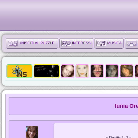
UNISCITI AL PUZZLE !
INTERESSI
MUSICA
Iunia Or
« Partita! ;P »