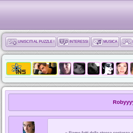
UNISCITI AL PUZZLE !
INTERESSI
MUSICA
Robyyyy
« Siamo fatti della stessa sostanza d