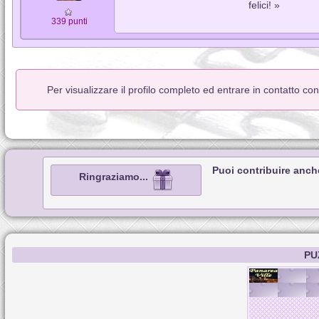
felici! »
339 punti
Per visualizzare il profilo completo ed entrare in contatto co
Puoi contribuire anch
Ringraziamo...
PU