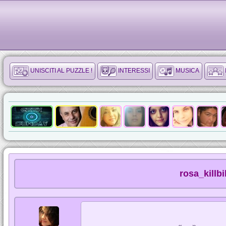
UNISCITI AL PUZZLE !
INTERESSI
MUSICA
rosa_killb
« ... »