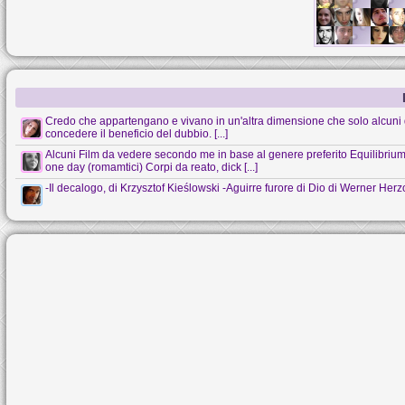
Credo che appartengano e vivano in un'altra dimensione che solo alcuni 
concedere il beneficio del dubbio. [...]
Alcuni Film da vedere secondo me in base al genere preferito Equilibrium (s
one day (romamtici) Corpi da reato, dick [...]
-Il decalogo, di Krzysztof Kieślowski -Aguirre furore di Dio di Werner Her