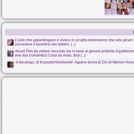
Credo che appartengano e vivano in un'altra dimensione che solo alcuni 
concedere il beneficio del dubbio. [...]
Alcuni Film da vedere secondo me in base al genere preferito Equilibrium (s
one day (romamtici) Corpi da reato, dick [...]
-Il decalogo, di Krzysztof Kieślowski -Aguirre furore di Dio di Werner Her