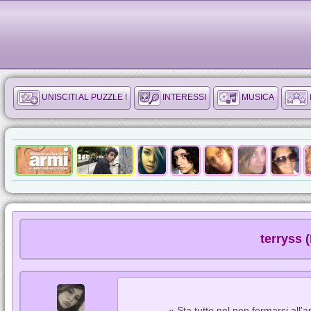
UNISCITI AL PUZZLE !
INTERESSI
MUSICA
terryss 
« Sta tutto nel non fermarsi all'