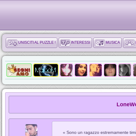
UNISCITI AL PUZZLE !
INTERESSI
MUSICA
LoneWo
« Sono un ragazzo estremamente timi