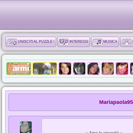
UNISCITI AL PUZZLE !
INTERESSI
MUSICA
Mariapaola95
« Amo la sincerità »