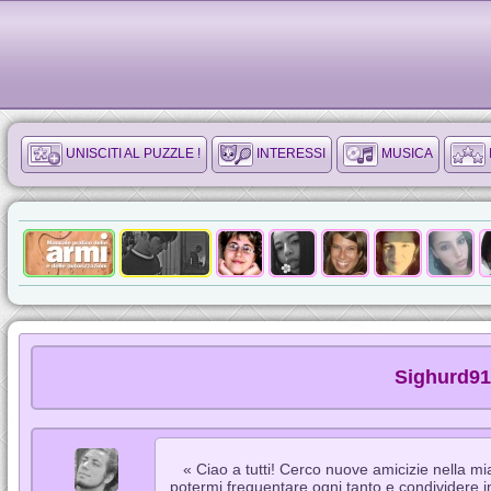
UNISCITI AL PUZZLE !
INTERESSI
MUSICA
Sighurd91 
« Ciao a tutti! Cerco nuove amicizie nella m
potermi frequentare ogni tanto e condividere i