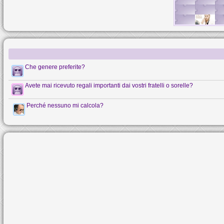
Che genere preferite?
Avete mai ricevuto regali importanti dai vostri fratelli o sorelle?
Perché nessuno mi calcola?