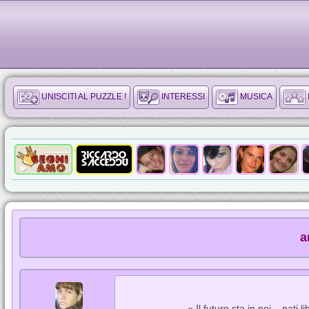
UNISCITI AL PUZZLE !
INTERESSI
MUSICA
a
« Il futuro sta in noi... nati li