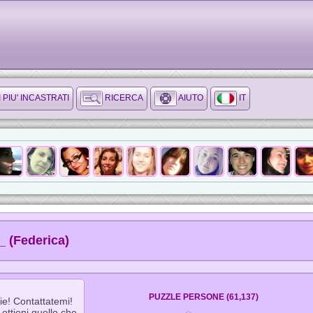
I PIU' INCASTRATI
RICERCA
AIUTO
IT
_ (Federica)
PUZZLE PERSONE (61,137)
ie! Contattatemi!
ottieni quello che