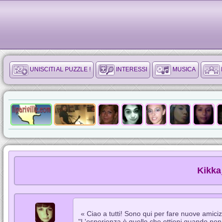
UNISCITI AL PUZZLE !
INTERESSI
MUSICA
Kikka
« Ciao a tutti! Sono qui per fare nuove amiciz
"L'esperienza è quello che ottieni quando non 