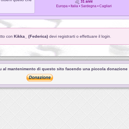
31 anni
Europa • Italia • Sardegna • Cagliari
atto con
Kikka_ (Federica)
devi registrarti o effettuare il login.
tu al mantenimento di questo sito facendo una piccola donazione