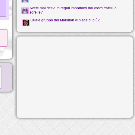
Avete mai ricevuto regali importanti dai vostri fratelli o
sorelle?
Quale gruppo dei Marillion vi piace di più?