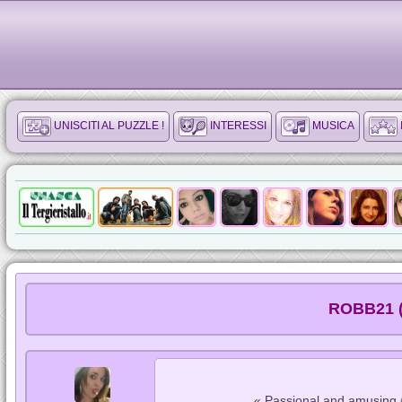
UNISCITI AL PUZZLE !
INTERESSI
MUSICA
ROBB21 (
« Passional and amusing