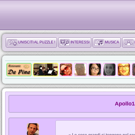
UNISCITI AL PUZZLE !
INTERESSI
MUSICA
Apollo1
« Le cose grandi si tengono nel se