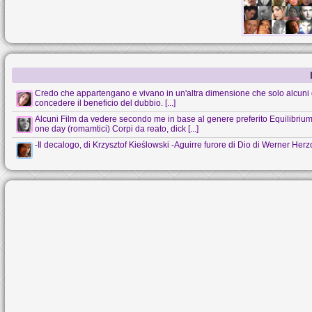
Credo che appartengano e vivano in un'altra dimensione che solo alcuni 
concedere il beneficio del dubbio. [...]
Alcuni Film da vedere secondo me in base al genere preferito Equilibrium (s
one day (romamtici) Corpi da reato, dick [...]
-Il decalogo, di Krzysztof Kieślowski -Aguirre furore di Dio di Werner Her