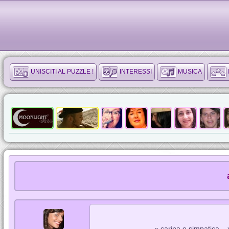
UNISCITI AL PUZZLE !
INTERESSI
MUSICA
« carina e simpatica... 