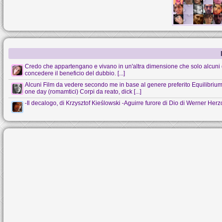
Credo che appartengano e vivano in un'altra dimensione che solo alcuni 
concedere il beneficio del dubbio. [...]
Alcuni Film da vedere secondo me in base al genere preferito Equilibrium (s
one day (romamtici) Corpi da reato, dick [...]
-Il decalogo, di Krzysztof Kieślowski -Aguirre furore di Dio di Werner Her