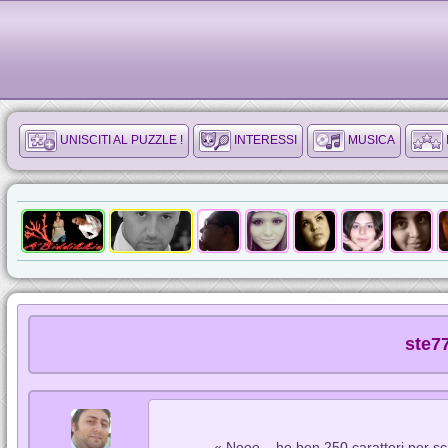
UNISCITI AL PUZZLE !
INTERESSI
MUSICA
ste77
« Nooo... ho ben 250 caratteri per sc