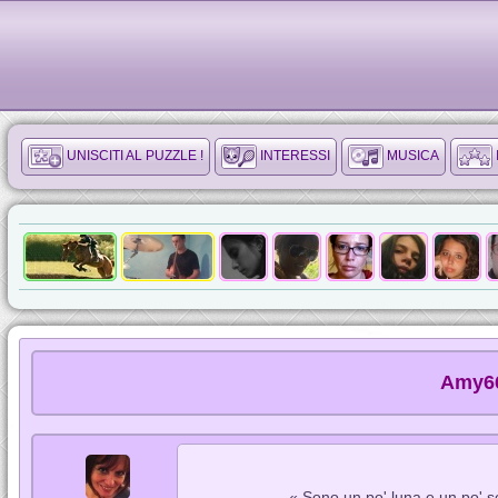
UNISCITI AL PUZZLE !
INTERESSI
MUSICA
Amy66
« Sono un po' luna e un po' s