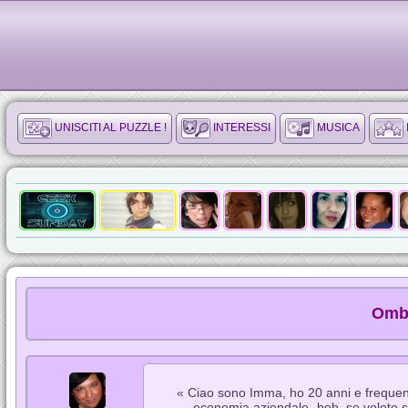
UNISCITI AL PUZZLE !
INTERESSI
MUSICA
Ombr
« Ciao sono Imma, ho 20 anni e frequento
economia aziendale- beh, se volete s