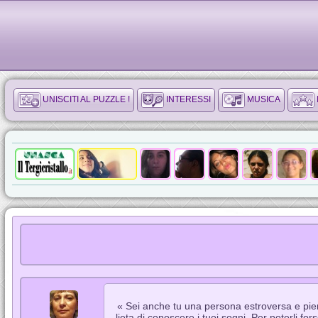
UNISCITI AL PUZZLE !
INTERESSI
MUSICA
« Sei anche tu una persona estroversa e pien
lieta di conoscere i tuoi sogni. Per poterli fo