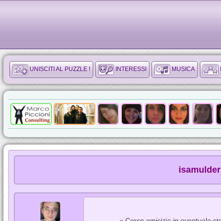
UNISCITI AL PUZZLE !
INTERESSI
MUSICA
isamulder 
« Cerco amicizia in eventuale sto