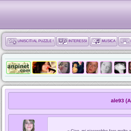
UNISCITI AL PUZZLE !
INTERESSI
MUSICA
ale93 (A
« Ciao, mi piacerebbe fare molte am