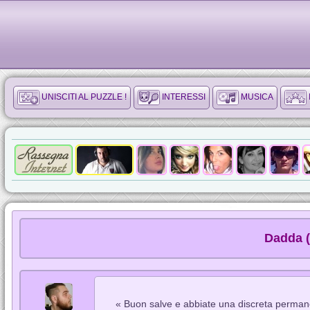
UNISCITI AL PUZZLE !
INTERESSI
MUSICA
Dadda (
« Buon salve e abbiate una discreta perman