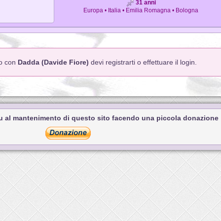
31 anni
Europa • Italia • Emilia Romagna • Bologna
to con
Dadda (Davide Fiore)
devi registrarti o effettuare il login.
tu al mantenimento di questo sito facendo una piccola donazione