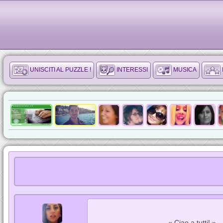
UNISCITI AL PUZZLE !
INTERESSI
MUSICA
« Ciao a tutti! »