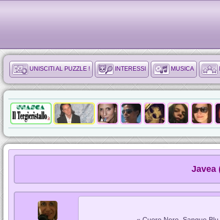
UNISCITI AL PUZZLE !
INTERESSI
MUSICA
Javea 
« Cuore Nero, Sangue Blu.