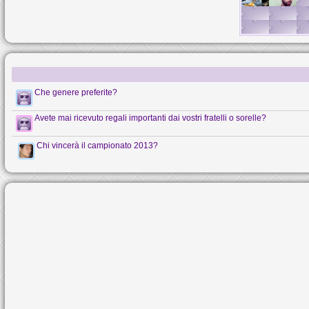
Che genere preferite?
Avete mai ricevuto regali importanti dai vostri fratelli o sorelle?
Chi vincerà il campionato 2013?