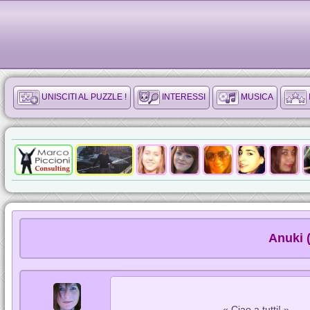
UNISCITI AL PUZZLE !
INTERESSI
MUSICA
Anuki 
« Ciao a tutti! »