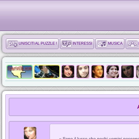
UNISCITI AL PUZZLE !
INTERESSI
MUSICA
« Sono il lusso che pochi uomini possono